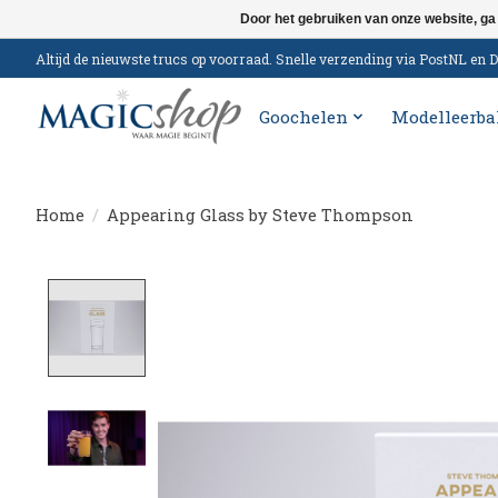
Door het gebruiken van onze website, ga
Altijd de nieuwste trucs op voorraad. Snelle verzending via PostNL e
Goochelen
Modelleerba
Home
/
Appearing Glass by Steve Thompson
Product image slideshow Items