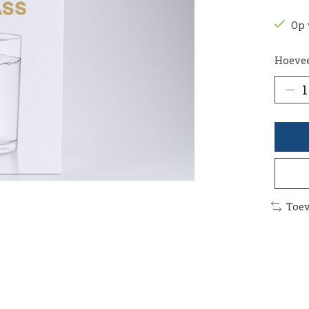
Op 
Hoevee
Toev