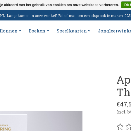
 je akkoord met het gebruik van cookies om onze website te verbeteren.
Dit 
n DHL. Langskomen in onze winkel? Bel of mail om een afspraak te maken. 02
llonnen
Boeken
Speelkaarten
Jongleerwink
Ap
Th
€47,
Incl. 
De be