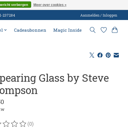
bericht verbergen
Meer over cookies »
51-237284
Aanmelden / Inloggen
el
Cadeaubonnen
Magic Inside
pearing Glass by Steve
ompson
50
btw
(0)
oordeling van dit product is
0
van de 5