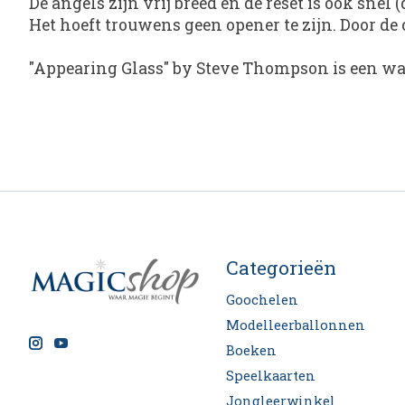
De angels zijn vrij breed en de reset is ook snel
Het hoeft trouwens geen opener te zijn. Door de 
"
Appearing Glass
" by Steve Thompson is een waa
Categorieën
Goochelen
Modelleerballonnen
Boeken
Speelkaarten
Jongleerwinkel