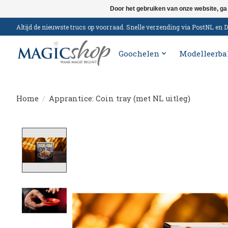
Door het gebruiken van onze website, ga
Altijd de nieuwste trucs op voorraad. Snelle verzending via PostNL e
Goochelen
Modelleerba
Home
/
Apprantice: Coin tray (met NL uitleg)
Product image slideshow Items