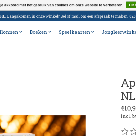
 je akkoord met het gebruik van cookies om onze website te verbeteren.
Dit 
n DHL. Langskomen in onze winkel? Bel of mail om een afspraak te maken. 02
llonnen
Boeken
Speelkaarten
Jongleerwink
Ap
NL 
€10,9
Incl. 
De be