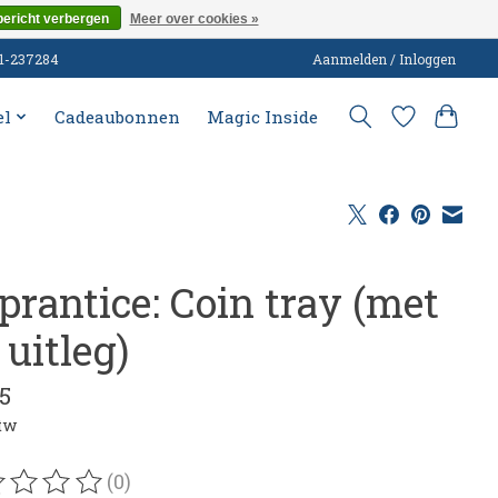
bericht verbergen
Meer over cookies »
51-237284
Aanmelden / Inloggen
el
Cadeaubonnen
Magic Inside
prantice: Coin tray (met
uitleg)
5
btw
(0)
oordeling van dit product is
0
van de 5