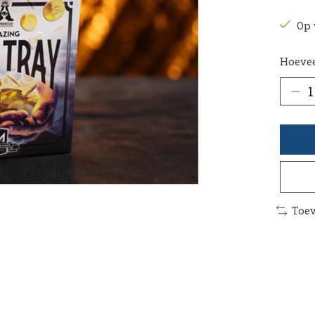
Op 
Hoevee
Toev