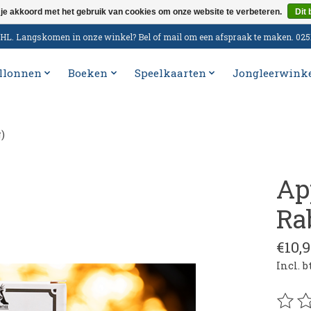
 je akkoord met het gebruik van cookies om onze website te verbeteren.
Dit 
n DHL. Langskomen in onze winkel? Bel of mail om een afspraak te maken. 02
llonnen
Boeken
Speelkaarten
Jongleerwink
)
Ap
Ra
€10,9
Incl. 
De be