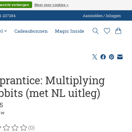
bericht verbergen
Meer over cookies »
51-237284
Aanmelden / Inloggen
el
Cadeaubonnen
Magic Inside
prantice: Multiplying
bbits (met NL uitleg)
5
btw
(0)
oordeling van dit product is
0
van de 5