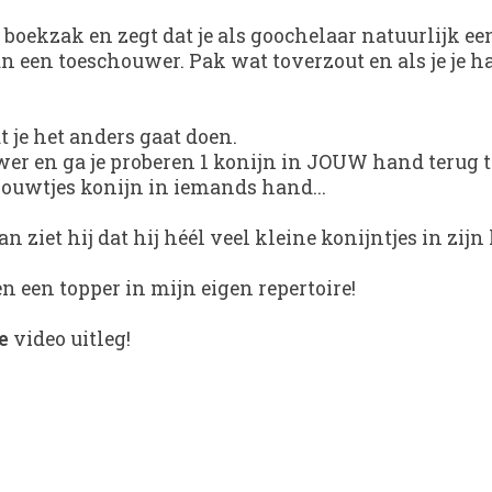
je boekzak en zegt dat je als goochelaar natuurlijk e
 aan een toeschouwer. Pak wat toverzout en als je je
t je het anders gaat doen.
wer en ga je proberen 1 konijn in JOUW hand terug te 
rouwtjes konijn in iemands hand...
iet hij dat hij héél veel kleine konijntjes in zijn h
en een topper in mijn eigen repertoire!
e
video uitleg!