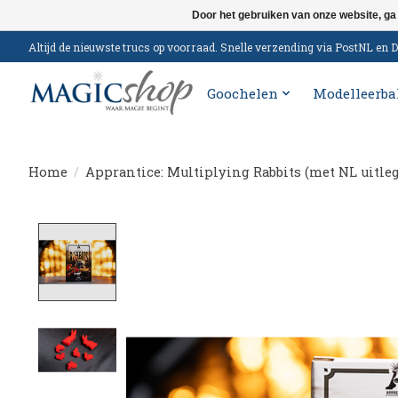
Door het gebruiken van onze website, ga
Altijd de nieuwste trucs op voorraad. Snelle verzending via PostNL e
Goochelen
Modelleerba
Home
/
Apprantice: Multiplying Rabbits (met NL uitleg
Product image slideshow Items