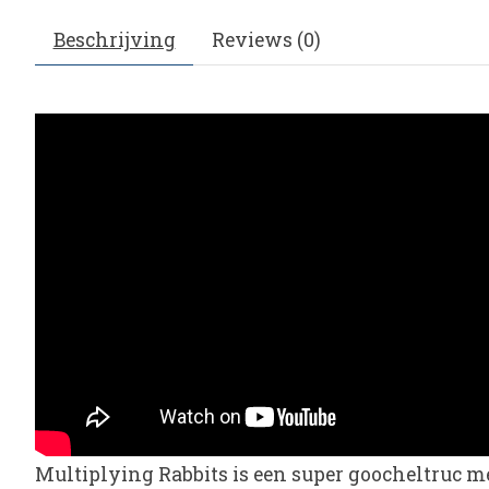
Beschrijving
Reviews (0)
Multiplying
Rabbits
is een super goocheltruc me