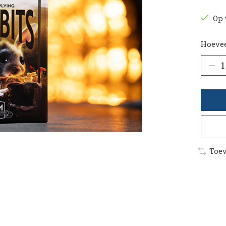
Op 
Hoevee
Toev