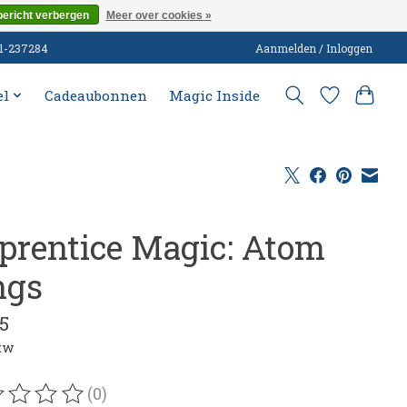
bericht verbergen
Meer over cookies »
51-237284
Aanmelden / Inloggen
el
Cadeaubonnen
Magic Inside
prentice Magic: Atom
ngs
5
btw
(0)
oordeling van dit product is
0
van de 5