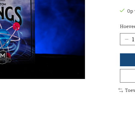
Op 
Hoevee
Toev