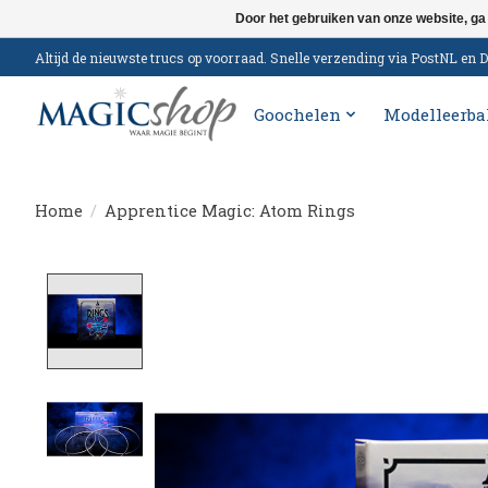
Door het gebruiken van onze website, ga
Altijd de nieuwste trucs op voorraad. Snelle verzending via PostNL e
Goochelen
Modelleerba
Home
/
Apprentice Magic: Atom Rings
Product image slideshow Items