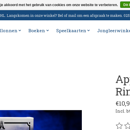
 je akkoord met het gebruik van cookies om onze website te verbeteren.
Dit 
n DHL. Langskomen in onze winkel? Bel of mail om een afspraak te maken. 02
llonnen
Boeken
Speelkaarten
Jongleerwink
Ap
Ri
€10,9
Incl. 
De be