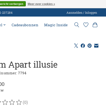
bericht verbergen
Meer over cookies »
51-237284
Aanmelden / Inloggen
el
Cadeaubonnen
Magic Inside
m Apart illusie
elnummer: 7794
00
btw
(0)
oordeling van dit product is
0
van de 5