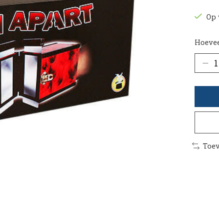
Op 
Hoevee
Toev