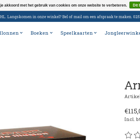
 je akkoord met het gebruik van cookies om onze website te verbeteren.
Dit 
n DHL. Langskomen in onze winkel? Bel of mail om een afspraak te maken. 02
llonnen
Boeken
Speelkaarten
Jongleerwink
Ar
Artik
€115,
Incl. 
De be