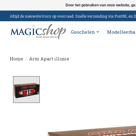
Door het gebruiken van onze website, ga
Altijd de nieuwste trucs op voorraad. Snelle verzending via PostNL e
Goochelen
Modelleerba
Home
/
Arm Apart illusie
Product image slideshow Items