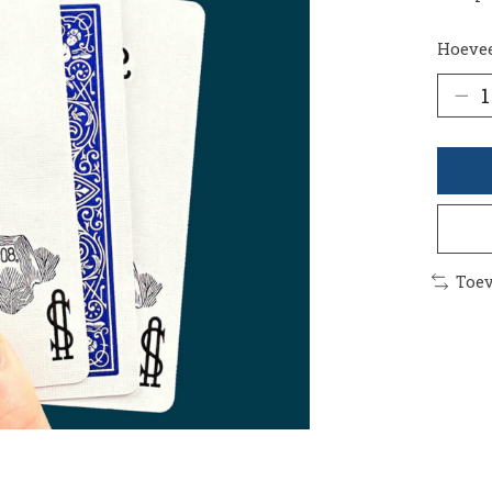
Hoevee
Toev