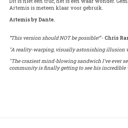
Dit is niet een truc, het is een waar wonder. Gem
Artemis is meteen klaar voor gebruik.
Artemis by Dante.
“This version should NOT be possible!”
-
Chris R
"A reality-warping, visually astonishing illusion
"The craziest mind-blowing sandwich I've ever seen
community is finally getting to see his incredible