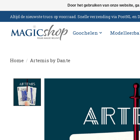
Door het gebruiken van onze website, ga
Altijd de nieuwste trucs op voorraad. Snelle verzending via PostNL e
Goochelen
Modelleerba
Home
/
Artemis by Dante
Product image slideshow Items