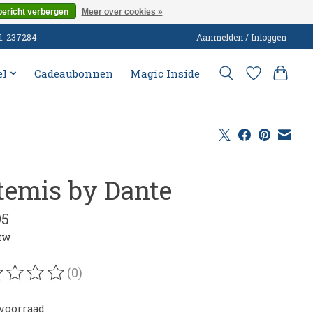
bericht verbergen
Meer over cookies »
51-237284
Aanmelden / Inloggen
el
Cadeaubonnen
Magic Inside
temis by Dante
95
btw
(0)
oordeling van dit product is
0
van de 5
voorraad