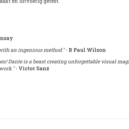
aakt en uitvoerig getest.
amsay
 with an ingenious method."
-
R Paul Wilson
! Dante is a beast creating unforgettable visual magic
 work."
-
Victor Sanz