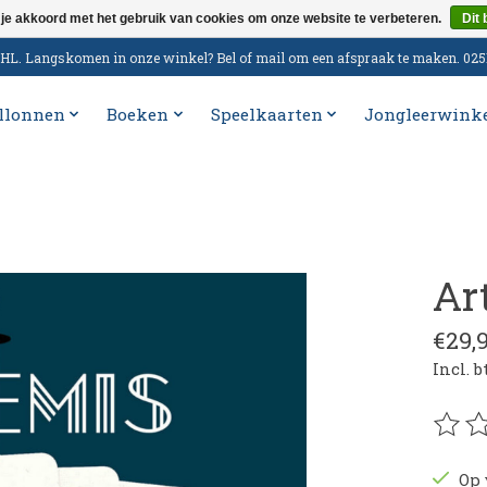
 je akkoord met het gebruik van cookies om onze website te verbeteren.
Dit 
n DHL. Langskomen in onze winkel? Bel of mail om een afspraak te maken. 02
llonnen
Boeken
Speelkaarten
Jongleerwink
Ar
€29,
Incl. 
De be
Op 