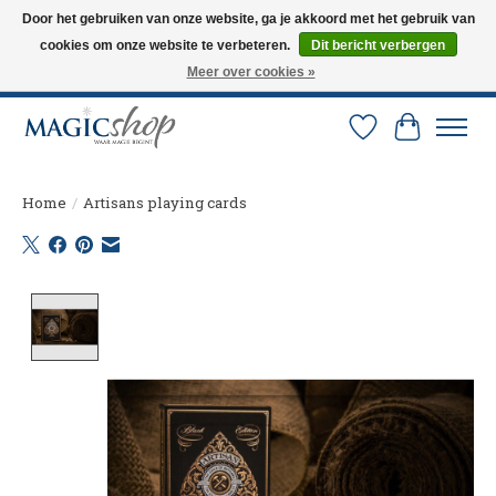
Door het gebruiken van onze website, ga je akkoord met het gebruik van
cookies om onze website te verbeteren.
Dit bericht verbergen
Altijd de nieuwste trucs op voorraad. Snelle verzending via PostNL en DHL.
Langskomen in onze winkel? Bel of mail om een afspraak te maken. 0251-
Meer over cookies »
237284
Verlanglijst
Winkelw
Home
/
Artisans playing cards
Product image slideshow Items