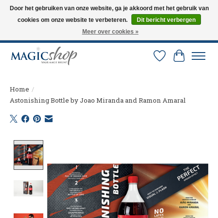
Door het gebruiken van onze website, ga je akkoord met het gebruik van
cookies om onze website te verbeteren.
Dit bericht verbergen
Altijd de nieuwste trucs op voorraad. Snelle verzending via PostNL en DHL.
Langskomen in onze winkel? Bel of mail om een afspraak te maken. 0251-
Meer over cookies »
237284
Verlanglijst
Winkelw
Home
/
Astonishing Bottle by Joao Miranda and Ramon Amaral
Product image slideshow Items