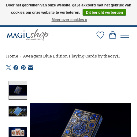
Door het gebruiken van onze website, ga je akkoord met het gebruik van
cookies om onze website te verbeteren.
Dit bericht verbergen
Altijd de nieuwste trucs op voorraad. Snelle verzending via PostNL en DHL.
Langskomen in onze winkel? Bel of mail om een afspraak te maken. 0251-
Meer over cookies »
237284
Verlanglijst
Winkelw
Home
/
Avengers Blue Edition Playing Cards by theory11
Product image slideshow Items