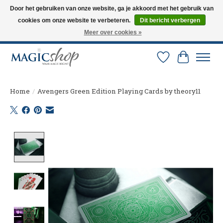
Door het gebruiken van onze website, ga je akkoord met het gebruik van
cookies om onze website te verbeteren.
Dit bericht verbergen
Altijd de nieuwste trucs op voorraad. Snelle verzending via PostNL en DHL.
Langskomen in onze winkel? Bel of mail om een afspraak te maken. 0251-
Meer over cookies »
237284
Verlanglijst
Winkelw
Home
/
Avengers Green Edition Playing Cards by theory11
Product image slideshow Items