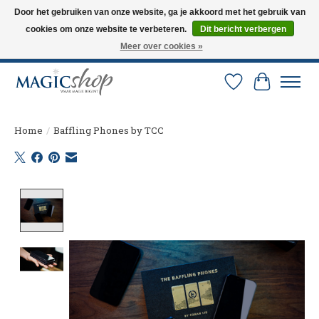
Door het gebruiken van onze website, ga je akkoord met het gebruik van
cookies om onze website te verbeteren.
Dit bericht verbergen
Altijd de nieuwste trucs op voorraad. Snelle verzending via PostNL en DHL.
Langskomen in onze winkel? Bel of mail om een afspraak te maken. 0251-
Meer over cookies »
237284
Verlanglijst
Winkelw
Home
/
Baffling Phones by TCC
Product image slideshow Items