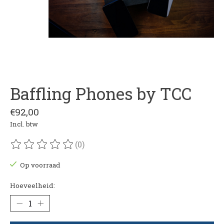
Baffling Phones by TCC
€92,00
Incl. btw
(0)
De beoordeling van dit product is
0
van de 5
Op voorraad
Hoeveelheid: