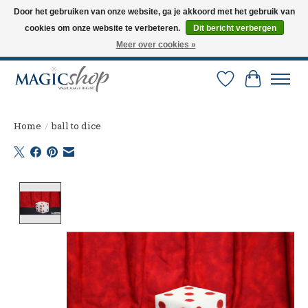
Door het gebruiken van onze website, ga je akkoord met het gebruik van
cookies om onze website te verbeteren.
Dit bericht verbergen
Altijd de nieuwste trucs op voorraad. Snelle verzending via PostNL en DHL.
Langskomen in onze winkel? Bel of mail om een afspraak te maken. 0251-
Meer over cookies »
237284
Verlanglijst
Winkelw
Home
/
ball to dice
Product image slideshow Items