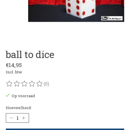
ball to dice
€14,95
Incl. btw
(0)
De beoordeling van dit product is
0
van de 5
Op voorraad
Hoeveelheid: