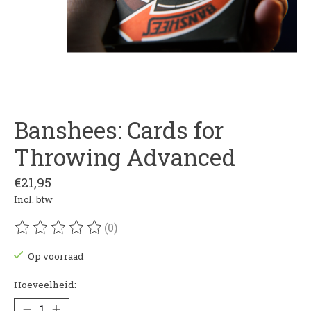
Banshees: Cards for
Throwing Advanced
€21,95
Incl. btw
(0)
De beoordeling van dit product is
0
van de 5
Op voorraad
Hoeveelheid: