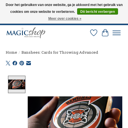
Door het gebruiken van onze website, ga je akkoord met het gebruik van
cookies om onze website te verbeteren.
Dit bericht verbergen
Altijd de nieuwste trucs op voorraad. Snelle verzending via PostNL en DHL.
Langskomen in onze winkel? Bel of mail om een afspraak te maken. 0251-
Meer over cookies »
237284
Verlanglijst
Winkelw
Home
/
Banshees: Cards for Throwing Advanced
Product image slideshow Items