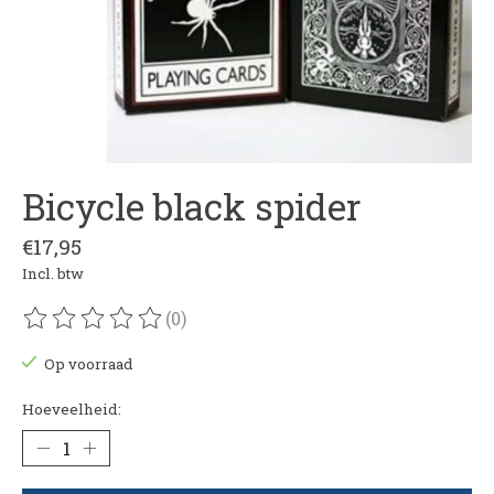
Bicycle black spider
€17,95
Incl. btw
(0)
De beoordeling van dit product is
0
van de 5
Op voorraad
Hoeveelheid: