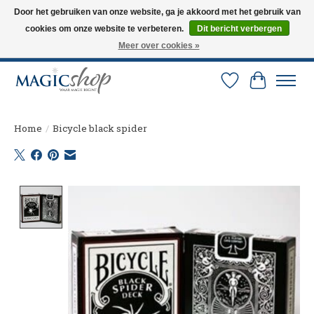
Door het gebruiken van onze website, ga je akkoord met het gebruik van
cookies om onze website te verbeteren.
Dit bericht verbergen
Altijd de nieuwste trucs op voorraad. Snelle verzending via PostNL en DHL.
Langskomen in onze winkel? Bel of mail om een afspraak te maken. 0251-
Meer over cookies »
237284
Verlanglijst
Winkelw
Home
/
Bicycle black spider
Product image slideshow Items