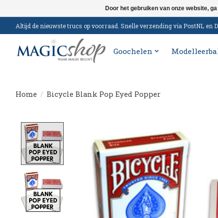
Door het gebruiken van onze website, ga
Altijd de nieuwste trucs op voorraad. Snelle verzending via PostNL e
Goochelen
Modelleerba
Home
/
Bicycle Blank Pop Eyed Popper
Product image slideshow Items