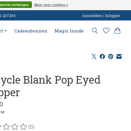
bericht verbergen
Meer over cookies »
51-237284
Aanmelden / Inloggen
el
Cadeaubonnen
Magic Inside
cycle Blank Pop Eyed
pper
0
btw
(0)
oordeling van dit product is
0
van de 5