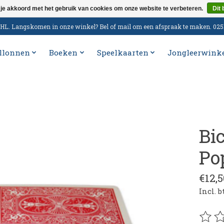
 je akkoord met het gebruik van cookies om onze website te verbeteren.
Dit 
n DHL. Langskomen in onze winkel? Bel of mail om een afspraak te maken. 02
llonnen
Boeken
Speelkaarten
Jongleerwink
Bi
Po
€12,5
Incl. 
De be