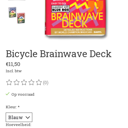
Bicycle Brainwave Deck
€11,50
Incl. btw
(0)
De beoordeling van dit product is
0
van de 5
Op voorraad
Kleur:
*
Hoeveelheid: