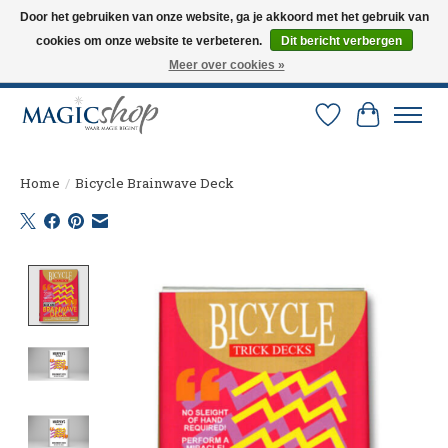
Door het gebruiken van onze website, ga je akkoord met het gebruik van
cookies om onze website te verbeteren.
Dit bericht verbergen
Altijd de nieuwste trucs op voorraad. Snelle verzending via PostNL en DHL.
Langskomen in onze winkel? Bel of mail om een afspraak te maken. 0251-
Meer over cookies »
237284
Verlanglijst
Winkelw
Home
/
Bicycle Brainwave Deck
Product image slideshow Items