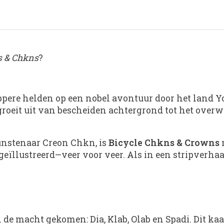
 & Chkns
?
pere helden op een nobel avontuur door het land Yo
groeit uit van bescheiden achtergrond tot het ove
unstenaar Creon Chkn, is
Bicycle Chkns & Crowns
m
ig geïllustreerd—veer voor veer. Als in een stripverh
n de macht gekomen: Dia, Klab, Olab en Spadi. Dit k