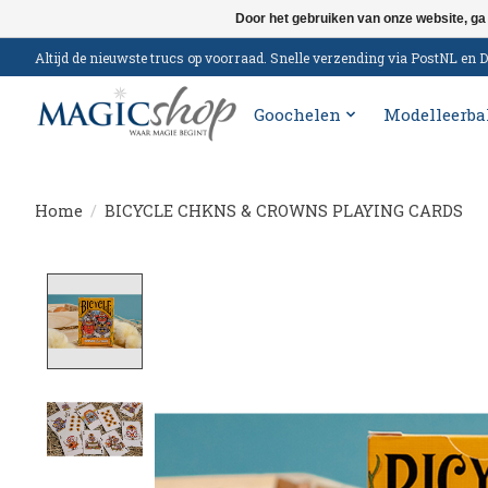
Door het gebruiken van onze website, ga
Altijd de nieuwste trucs op voorraad. Snelle verzending via PostNL e
Goochelen
Modelleerba
Home
/
BICYCLE CHKNS & CROWNS PLAYING CARDS
Product image slideshow Items