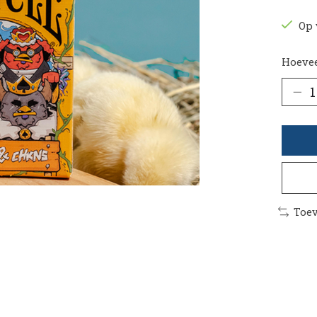
Op 
Hoevee
Toev