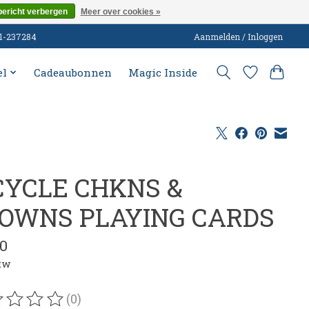
bericht verbergen
Meer over cookies »
51-237284
Aanmelden / Inloggen
el
Cadeaubonnen
Magic Inside
CYCLE CHKNS &
OWNS PLAYING CARDS
00
btw
(0)
oordeling van dit product is
0
van de 5