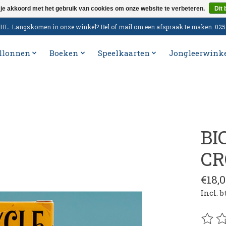
 je akkoord met het gebruik van cookies om onze website te verbeteren.
Dit 
n DHL. Langskomen in onze winkel? Bel of mail om een afspraak te maken. 02
llonnen
Boeken
Speelkaarten
Jongleerwink
BI
CR
€18,
Incl. 
De be