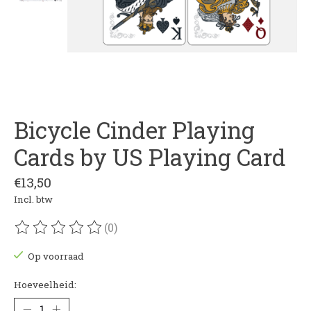
Bicycle Cinder Playing
Cards by US Playing Card
€13,50
Incl. btw
(0)
De beoordeling van dit product is
0
van de 5
Op voorraad
Hoeveelheid: