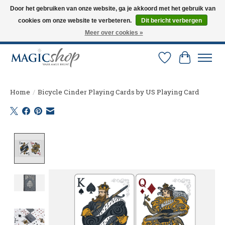
Door het gebruiken van onze website, ga je akkoord met het gebruik van
cookies om onze website te verbeteren.
Dit bericht verbergen
Altijd de nieuwste trucs op voorraad. Snelle verzending via PostNL en DHL.
Langskomen in onze winkel? Bel of mail om een afspraak te maken. 0251-
Meer over cookies »
237284
Verlanglijst
Winkelw
Home
/
Bicycle Cinder Playing Cards by US Playing Card
Product image slideshow Items