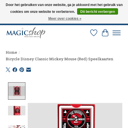
Door het gebruiken van onze website, ga je akkoord met het gebruik van
cookies om onze website te verbeteren.
Dit bericht verbergen
Altijd de nieuwste trucs op voorraad. Snelle verzending via PostNL en DHL.
Langskomen in onze winkel? Bel of mail om een afspraak te maken. 0251-
Meer over cookies »
237284
Verlanglijst
Winkelw
Home
/
Bicycle Disney Classic Mickey Mouse (Red) Speelkaarten
Product image slideshow Items