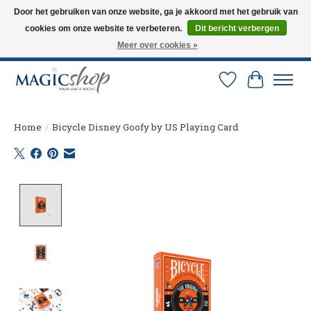
Door het gebruiken van onze website, ga je akkoord met het gebruik van
cookies om onze website te verbeteren.
Dit bericht verbergen
Altijd de nieuwste trucs op voorraad. Snelle verzending via PostNL en DHL.
Langskomen in onze winkel? Bel of mail om een afspraak te maken. 0251-
Meer over cookies »
237284
Verlanglijst
Winkelw
Home
/
Bicycle Disney Goofy by US Playing Card
Product image slideshow Items