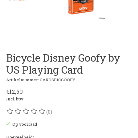
Bicycle Disney Goofy by
US Playing Card
Artikelnummer: CARDSBICGOOFY
€12,50
Incl. btw
(0)
De beoordeling van dit product is
0
van de 5
Op voorraad
Hoeveelheid: