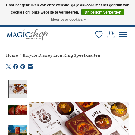
Door het gebruiken van onze website, ga je akkoord met het gebruik van
cookies om onze website te verbeteren.
Dit bericht verbergen
Altijd de nieuwste trucs op voorraad. Snelle verzending via PostNL en DHL.
Langskomen in onze winkel? Bel of mail om een afspraak te maken. 0251-
Meer over cookies »
237284
Verlanglijst
Winkelw
Home
/
Bicycle Disney Lion King Speelkaarten
Product image slideshow Items