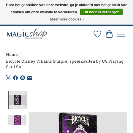
Door het gebruiken van onze website, ga je akkoord met het gebruik van
cookies om onze website te verbeteren.
Dit bericht verbergen
Altijd de nieuwste trucs op voorraad. Snelle verzending via PostNL en DHL.
Langskomen in onze winkel? Bel of mail om een afspraak te maken. 0251-
Meer over cookies »
237284
Verlanglijst
Winkelw
Home
/
Bicycle Disney Villains (Purple) speelkaarten by US Playing
Card Co.
Product image slideshow Items