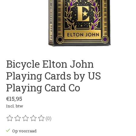
Bicycle Elton John
Playing Cards by US
Playing Card Co
€15,95
Incl. btw
(0)
De beoordeling van dit product is
0
van de 5
Op voorraad