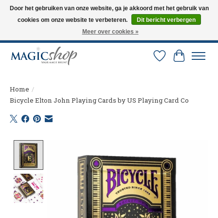
Door het gebruiken van onze website, ga je akkoord met het gebruik van
cookies om onze website te verbeteren.
Dit bericht verbergen
Altijd de nieuwste trucs op voorraad. Snelle verzending via PostNL en DHL.
Langskomen in onze winkel? Bel of mail om een afspraak te maken. 0251-
Meer over cookies »
237284
Verlanglijst
Winkelw
Home
/
Bicycle Elton John Playing Cards by US Playing Card Co
Product image slideshow Items