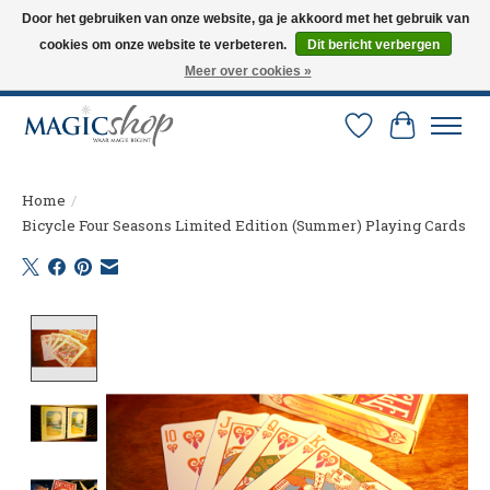
Door het gebruiken van onze website, ga je akkoord met het gebruik van
cookies om onze website te verbeteren.
Dit bericht verbergen
Altijd de nieuwste trucs op voorraad. Snelle verzending via PostNL en DHL.
Langskomen in onze winkel? Bel of mail om een afspraak te maken. 0251-
Meer over cookies »
237284
Verlanglijst
Winkelw
Home
/
Bicycle Four Seasons Limited Edition (Summer) Playing Cards
Product image slideshow Items