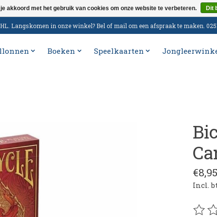
 je akkoord met het gebruik van cookies om onze website te verbeteren.
Dit 
n DHL. Langskomen in onze winkel? Bel of mail om een afspraak te maken. 02
llonnen
Boeken
Speelkaarten
Jongleerwink
Bi
Ca
€8,9
Incl. 
De be