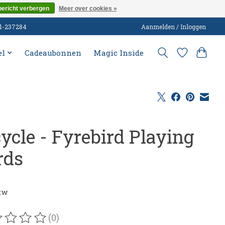
bericht verbergen
Meer over cookies »
51-237284
Aanmelden / Inloggen
el
Cadeaubonnen
Magic Inside
cycle - Fyrebird Playing
rds
5
btw
(0)
oordeling van dit product is
0
van de 5