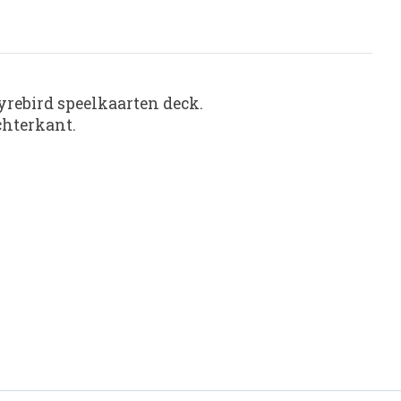
yrebird speelkaarten deck.
chterkant.