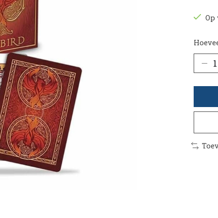
Op 
Hoevee
Toev