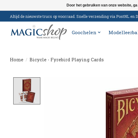
Door het gebruiken van onze website, ga
Altijd de nieuwste trucs op voorraad. Snelle verzending via PostNL e
Goochelen
Modelleerba
Home
/
Bicycle - Fyrebird Playing Cards
Product image slideshow Items