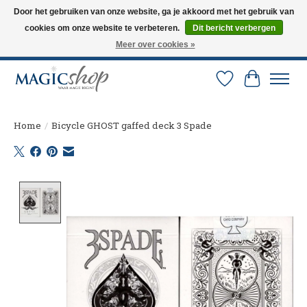
Door het gebruiken van onze website, ga je akkoord met het gebruik van
cookies om onze website te verbeteren.
Dit bericht verbergen
Altijd de nieuwste trucs op voorraad. Snelle verzending via PostNL en DHL.
Langskomen in onze winkel? Bel of mail om een afspraak te maken. 0251-
Meer over cookies »
237284
Verlanglijst
Winkelw
Home
/
Bicycle GHOST gaffed deck 3 Spade
Product image slideshow Items