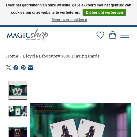
Door het gebruiken van onze website, ga je akkoord met het gebruik van
cookies om onze website te verbeteren.
Dit bericht verbergen
Altijd de nieuwste trucs op voorraad. Snelle verzending via PostNL en DHL.
Langskomen in onze winkel? Bel of mail om een afspraak te maken. 0251-
Meer over cookies »
237284
Verlanglijst
Winkelw
Home
/
Bicycle Laboratory 3000 Playing Cards
Product image slideshow Items