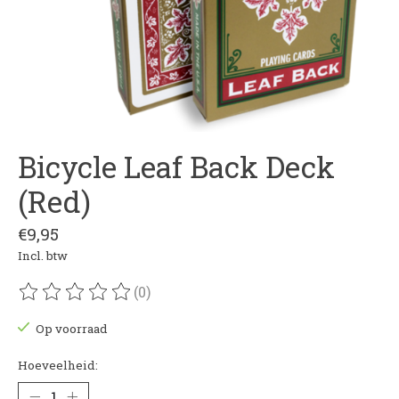
Bicycle Leaf Back Deck
(Red)
€9,95
Incl. btw
(0)
De beoordeling van dit product is
0
van de 5
Op voorraad
Hoeveelheid: