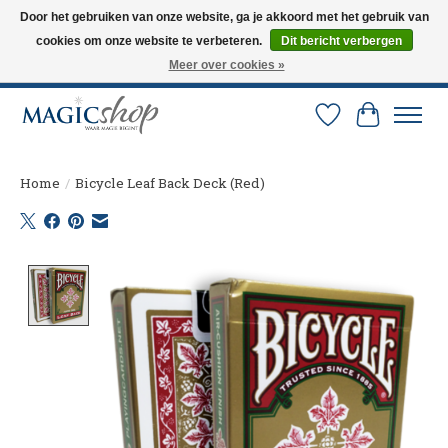
Door het gebruiken van onze website, ga je akkoord met het gebruik van
cookies om onze website te verbeteren.
Dit bericht verbergen
Altijd de nieuwste trucs op voorraad. Snelle verzending via PostNL en DHL.
Langskomen in onze winkel? Bel of mail om een afspraak te maken. 0251-
Meer over cookies »
237284
Verlanglijst
Winkelw
Home
/
Bicycle Leaf Back Deck (Red)
Product image slideshow Items