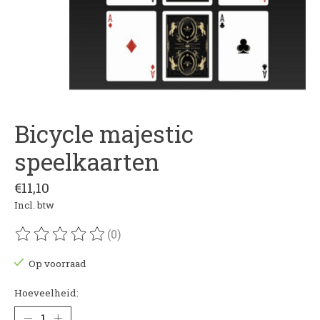
Bicycle majestic
speelkaarten
€11,10
Incl. btw
(0)
De beoordeling van dit product is
0
van de 5
Op voorraad
Hoeveelheid: