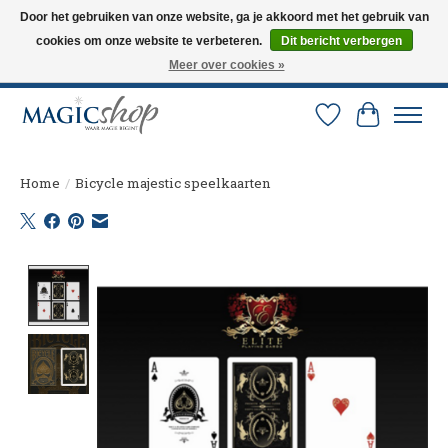
Door het gebruiken van onze website, ga je akkoord met het gebruik van
cookies om onze website te verbeteren.
Dit bericht verbergen
Altijd de nieuwste trucs op voorraad. Snelle verzending via PostNL en DHL.
Langskomen in onze winkel? Bel of mail om een afspraak te maken. 0251-
Meer over cookies »
237284
Verlanglijst
Winkelw
Home
/
Bicycle majestic speelkaarten
Product image slideshow Items