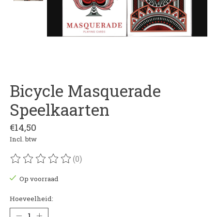
Bicycle Masquerade
Speelkaarten
€14,50
Incl. btw
(0)
De beoordeling van dit product is
0
van de 5
Op voorraad
Hoeveelheid: