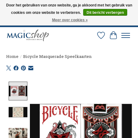
Door het gebruiken van onze website, ga je akkoord met het gebruik van
cookies om onze website te verbeteren.
Dit bericht verbergen
Altijd de nieuwste trucs op voorraad. Snelle verzending via PostNL en DHL.
Langskomen in onze winkel? Bel of mail om een afspraak te maken. 0251-
Meer over cookies »
237284
Verlanglijst
Winkelw
Home
/
Bicycle Masquerade Speelkaarten
Product image slideshow Items