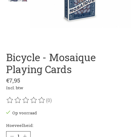
Bicycle - Mosaique
Playing Cards
€7,95
Incl. btw
(0)
De beoordeling van dit product is
0
van de 5
Op voorraad
Hoeveelheid: