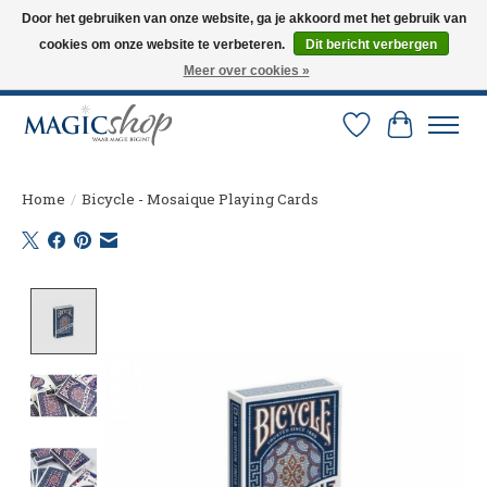
Door het gebruiken van onze website, ga je akkoord met het gebruik van
cookies om onze website te verbeteren.
Dit bericht verbergen
Altijd de nieuwste trucs op voorraad. Snelle verzending via PostNL en DHL.
Langskomen in onze winkel? Bel of mail om een afspraak te maken. 0251-
Meer over cookies »
237284
Verlanglijst
Winkelw
Home
/
Bicycle - Mosaique Playing Cards
Product image slideshow Items