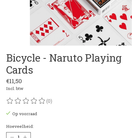
Bicycle - Naruto Playing
Cards
€11,50
Incl. btw
(0)
De beoordeling van dit product is
0
van de 5
Op voorraad
Hoeveelheid: