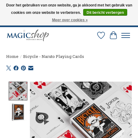
Door het gebruiken van onze website, ga je akkoord met het gebruik van
cookies om onze website te verbeteren.
Dit bericht verbergen
Altijd de nieuwste trucs op voorraad. Snelle verzending via PostNL en DHL.
Langskomen in onze winkel? Bel of mail om een afspraak te maken. 0251-
Meer over cookies »
237284
Verlanglijst
Winkelw
Home
/
Bicycle - Naruto Playing Cards
Product image slideshow Items