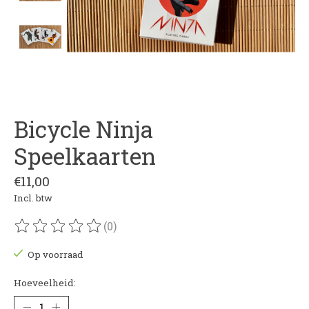
Bicycle Ninja
Speelkaarten
€11,00
Incl. btw
(0)
De beoordeling van dit product is
0
van de 5
Op voorraad
Hoeveelheid: