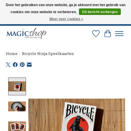
Door het gebruiken van onze website, ga je akkoord met het gebruik van
cookies om onze website te verbeteren.
Dit bericht verbergen
Altijd de nieuwste trucs op voorraad. Snelle verzending via PostNL en DHL.
Langskomen in onze winkel? Bel of mail om een afspraak te maken. 0251-
Meer over cookies »
237284
Verlanglijst
Winkelw
Home
/
Bicycle Ninja Speelkaarten
Product image slideshow Items