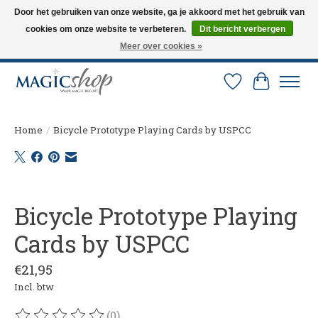
Door het gebruiken van onze website, ga je akkoord met het gebruik van
cookies om onze website te verbeteren.
Dit bericht verbergen
Altijd de nieuwste trucs op voorraad. Snelle verzending via PostNL en DHL.
Langskomen in onze winkel? Bel of mail om een afspraak te maken. 0251-
Meer over cookies »
237284
Verlanglijst
Winkelw
Home
/
Bicycle Prototype Playing Cards by USPCC
Product image slideshow Items
Bicycle Prototype Playing
Cards by USPCC
€21,95
Incl. btw
(0)