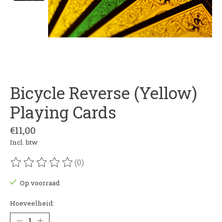
Bicycle Reverse (Yellow)
Playing Cards
€11,00
Incl. btw
(0)
De beoordeling van dit product is
0
van de 5
Op voorraad
Hoeveelheid: