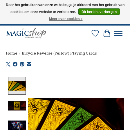
Door het gebruiken van onze website, ga je akkoord met het gebruik van
cookies om onze website te verbeteren.
Dit bericht verbergen
Altijd de nieuwste trucs op voorraad. Snelle verzending via PostNL en DHL.
Langskomen in onze winkel? Bel of mail om een afspraak te maken. 0251-
Meer over cookies »
237284
Verlanglijst
Winkelw
Home
/
Bicycle Reverse (Yellow) Playing Cards
Product image slideshow Items