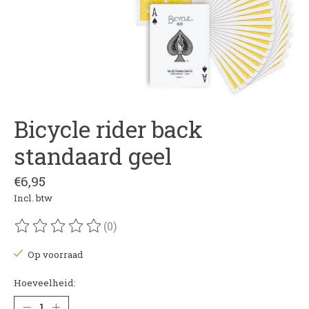
Bicycle rider back
standaard geel
€6,95
Incl. btw
(0)
De beoordeling van dit product is
0
van de 5
Op voorraad
Hoeveelheid: