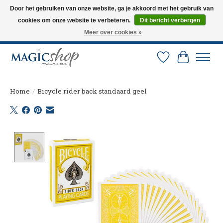
Door het gebruiken van onze website, ga je akkoord met het gebruik van
cookies om onze website te verbeteren.
Dit bericht verbergen
Altijd de nieuwste trucs op voorraad. Snelle verzending via PostNL en DHL.
Langskomen in onze winkel? Bel of mail om een afspraak te maken. 0251-
Meer over cookies »
237284
Verlanglijst
Winkelw
Home
/
Bicycle rider back standaard geel
Product image slideshow Items