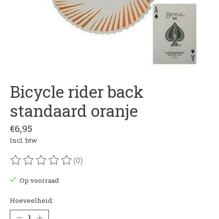
Bicycle rider back
standaard oranje
€6,95
Incl. btw
(0)
De beoordeling van dit product is
0
van de 5
Op voorraad
Hoeveelheid: