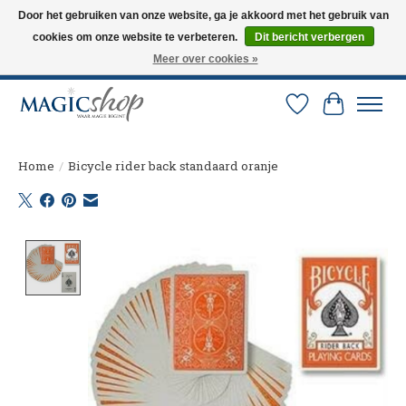
Door het gebruiken van onze website, ga je akkoord met het gebruik van
cookies om onze website te verbeteren.
Dit bericht verbergen
Altijd de nieuwste trucs op voorraad. Snelle verzending via PostNL en DHL.
Langskomen in onze winkel? Bel of mail om een afspraak te maken. 0251-
Meer over cookies »
237284
Verlanglijst
Winkelw
Home
/
Bicycle rider back standaard oranje
Product image slideshow Items