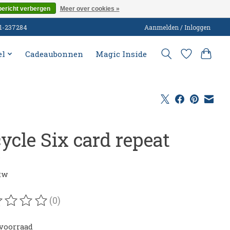
bericht verbergen
Meer over cookies »
51-237284
Aanmelden / Inloggen
el
Cadeaubonnen
Magic Inside
ycle Six card repeat
5
btw
(0)
oordeling van dit product is
0
van de 5
voorraad