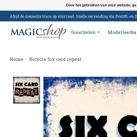
Door het gebruiken van onze website, ga
Altijd de nieuwste trucs op voorraad. Snelle verzending via PostNL e
Goochelen
Modelleerba
Home
/
Bicycle Six card repeat
Product image slideshow Items