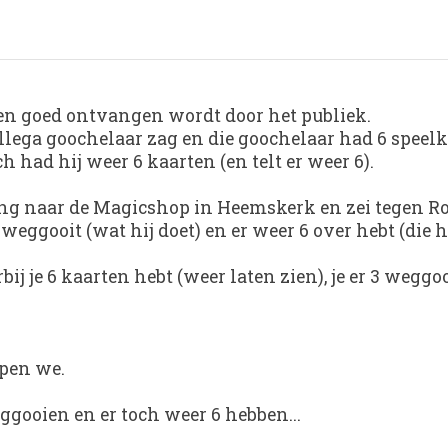
k en goed ontvangen wordt door het publiek.
ollega goochelaar zag en die goochelaar had 6 speelk
h had hij weer 6 kaarten (en telt er weer 6).
ng naar de Magicshop in Heemskerk en zei tegen Ron 
 weggooit (wat hij doet) en er weer 6 over hebt (die hij
ij je 6 kaarten hebt (weer laten zien), je er 3 weggo
open we.
eggooien en er toch weer 6 hebben...