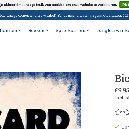
 je akkoord met het gebruik van cookies om onze website te verbeteren.
Dit 
n DHL. Langskomen in onze winkel? Bel of mail om een afspraak te maken. 02
llonnen
Boeken
Speelkaarten
Jongleerwink
Bic
€9,9
Incl. 
De be
Op 