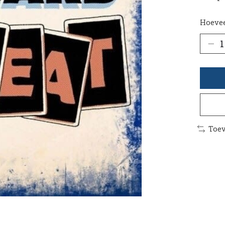
Hoevee
Toev