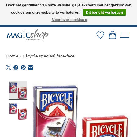
Door het gebruiken van onze website, ga je akkoord met het gebruik van
cookies om onze website te verbeteren.
Dit bericht verbergen
Altijd de nieuwste trucs op voorraad. Snelle verzending via PostNL en DHL.
Langskomen in onze winkel? Bel of mail om een afspraak te maken. 0251-
Meer over cookies »
237284
Verlanglijst
Winkelw
Home
/
Bicycle speciaal face-face
Product image slideshow Items