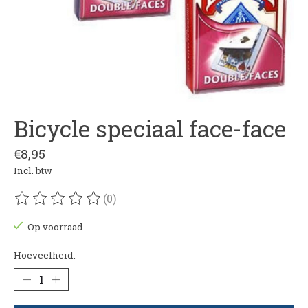
Bicycle speciaal face-face
€8,95
Incl. btw
(0)
De beoordeling van dit product is
0
van de 5
Op voorraad
Hoeveelheid: