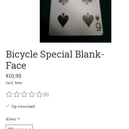
Bicycle Special Blank-
Face
€10,95
Incl. btw
(0)
De beoordeling van dit product is
0
van de 5
Op voorraad
Kleur:
*