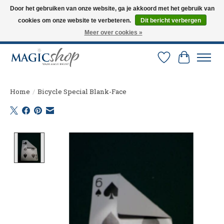
Door het gebruiken van onze website, ga je akkoord met het gebruik van
cookies om onze website te verbeteren.
Dit bericht verbergen
Altijd de nieuwste trucs op voorraad. Snelle verzending via PostNL en DHL.
Langskomen in onze winkel? Bel of mail om een afspraak te maken. 0251-
Meer over cookies »
237284
Verlanglijst
Winkelw
Home
/
Bicycle Special Blank-Face
Product image slideshow Items