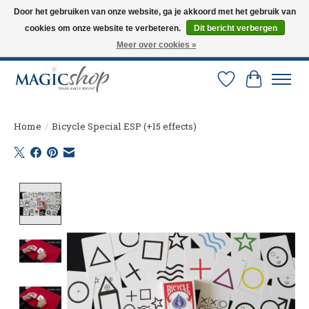
Door het gebruiken van onze website, ga je akkoord met het gebruik van
cookies om onze website te verbeteren.
Dit bericht verbergen
Altijd de nieuwste trucs op voorraad. Snelle verzending via PostNL en DHL.
Langskomen in onze winkel? Bel of mail om een afspraak te maken. 0251-
Meer over cookies »
237284
Verlanglijst
Winkelw
Home
/
Bicycle Special ESP (+15 effects)
Product image slideshow Items