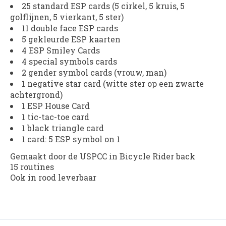
25 standard ESP cards (5 cirkel, 5 kruis, 5
golflijnen, 5 vierkant, 5 ster)
11 double face ESP cards
5 gekleurde ESP kaarten
4 ESP Smiley Cards
4 special symbols cards
2 gender symbol cards (vrouw, man)
1 negative star card (witte ster op een zwarte
achtergrond)
1 ESP House Card
1 tic-tac-toe card
1 black triangle card
1 card: 5 ESP symbol on 1
Gemaakt door de USPCC in Bicycle Rider back
15 routines
Ook in rood leverbaar