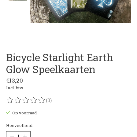
Bicycle Starlight Earth
Glow Speelkaarten
€13,20
Incl. btw
(0)
De beoordeling van dit product is
0
van de 5
Op voorraad
Hoeveelheid: