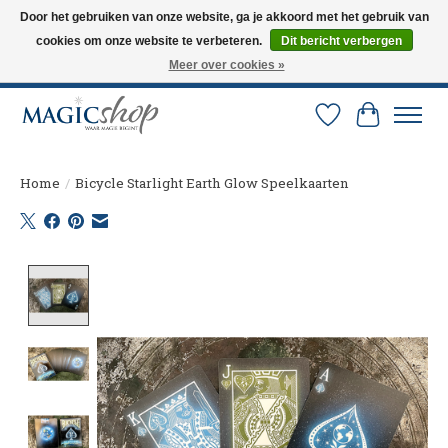
Door het gebruiken van onze website, ga je akkoord met het gebruik van
cookies om onze website te verbeteren.
Dit bericht verbergen
Altijd de nieuwste trucs op voorraad. Snelle verzending via PostNL en DHL.
Langskomen in onze winkel? Bel of mail om een afspraak te maken. 0251-
Meer over cookies »
237284
Verlanglijst
Winkelw
Home
/
Bicycle Starlight Earth Glow Speelkaarten
Product image slideshow Items