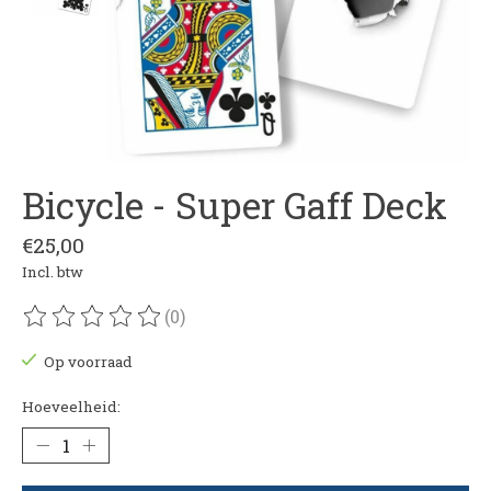
Bicycle - Super Gaff Deck
€25,00
Incl. btw
(0)
De beoordeling van dit product is
0
van de 5
Op voorraad
Hoeveelheid: