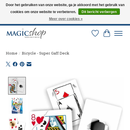
Door het gebruiken van onze website, ga je akkoord met het gebruik van
cookies om onze website te verbeteren.
Dit bericht verbergen
Altijd de nieuwste trucs op voorraad. Snelle verzending via PostNL en DHL.
Langskomen in onze winkel? Bel of mail om een afspraak te maken. 0251-
Meer over cookies »
237284
Verlanglijst
Winkelw
Home
/
Bicycle - Super Gaff Deck
Product image slideshow Items