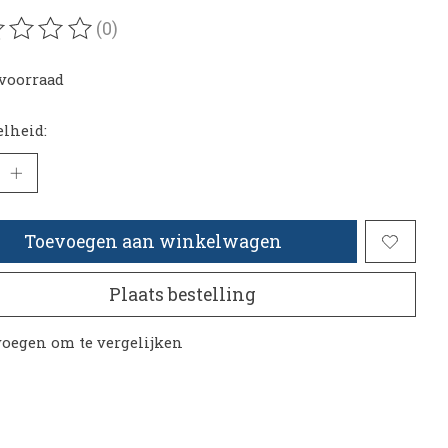
(0)
oordeling van dit product is
0
van de 5
voorraad
lheid:
Toevoegen aan winkelwagen
Plaats bestelling
oegen om te vergelijken