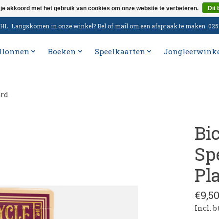
 je akkoord met het gebruik van cookies om onze website te verbeteren.
Dit 
n DHL. Langskomen in onze winkel? Bel of mail om een afspraak te maken. 02
llonnen
Boeken
Speelkaarten
Jongleerwink
ard
Bi
Sp
Pl
€9,5
Incl. 