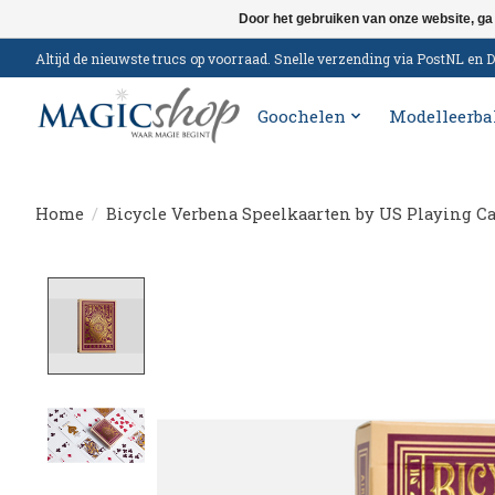
Door het gebruiken van onze website, ga
Altijd de nieuwste trucs op voorraad. Snelle verzending via PostNL e
Goochelen
Modelleerba
Home
/
Bicycle Verbena Speelkaarten by US Playing C
Product image slideshow Items