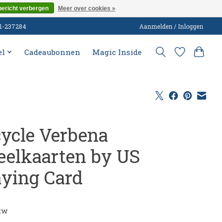
bericht verbergen
Meer over cookies »
51-237284
Aanmelden / Inloggen
el
Cadeaubonnen
Magic Inside
cycle Verbena
eelkaarten by US
aying Card
0
btw