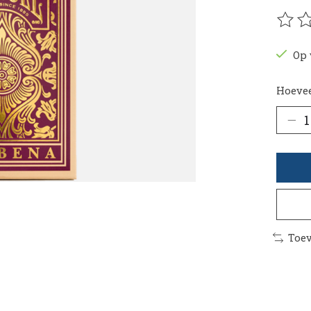
De be
Op 
Hoevee
Toev