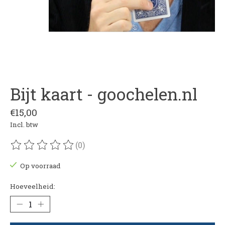
Bijt kaart - goochelen.nl
€15,00
Incl. btw
(0)
De beoordeling van dit product is
0
van de 5
Op voorraad
Hoeveelheid: