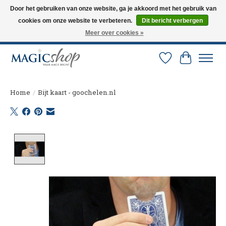
Door het gebruiken van onze website, ga je akkoord met het gebruik van
cookies om onze website te verbeteren.
Dit bericht verbergen
Altijd de nieuwste trucs op voorraad. Snelle verzending via PostNL en DHL.
Langskomen in onze winkel? Bel of mail om een afspraak te maken. 0251-
Meer over cookies »
237284
Verlanglijst
Winkelw
Home
/
Bijt kaart - goochelen.nl
Product image slideshow Items