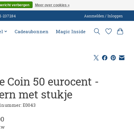
bericht verbergen
Meer over cookies »
51-237284
Aanmelden / Inloggen
el
Cadeaubonnen
Magic Inside
e Coin 50 eurocent -
tern met stukje
elnummer: E0043
00
btw