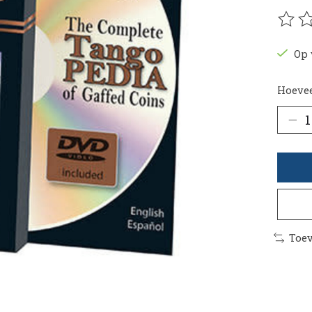
De be
Op 
Hoevee
Toev