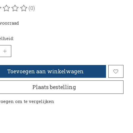
(0)
oordeling van dit product is
0
van de 5
voorraad
lheid:
Toevoegen aan winkelwagen
Plaats bestelling
oegen om te vergelijken