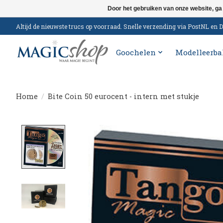
Door het gebruiken van onze website, ga
Altijd de nieuwste trucs op voorraad. Snelle verzending via PostNL e
Goochelen
Modelleerba
Home
/
Bite Coin 50 eurocent - intern met stukje
Product image slideshow Items