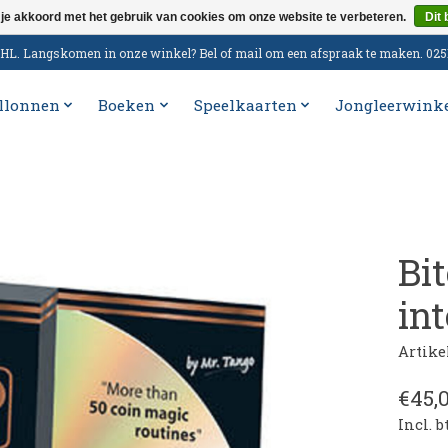
 je akkoord met het gebruik van cookies om onze website te verbeteren.
Dit 
n DHL. Langskomen in onze winkel? Bel of mail om een afspraak te maken. 02
llonnen
Boeken
Speelkaarten
Jongleerwink
Bit
in
Artik
€45,
Incl. 