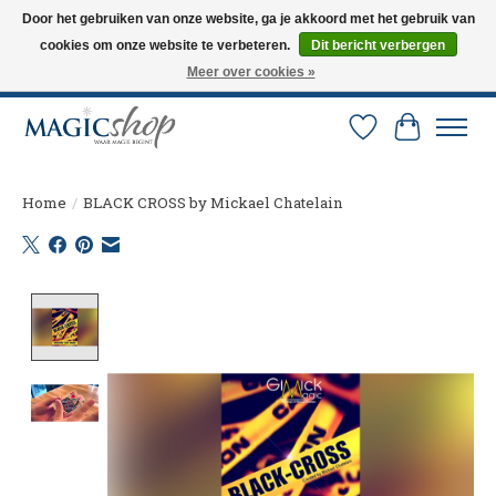
Door het gebruiken van onze website, ga je akkoord met het gebruik van
cookies om onze website te verbeteren.
Dit bericht verbergen
Altijd de nieuwste trucs op voorraad. Snelle verzending via PostNL en DHL.
Langskomen in onze winkel? Bel of mail om een afspraak te maken. 0251-
Meer over cookies »
237284
Verlanglijst
Winkelw
Home
/
BLACK CROSS by Mickael Chatelain
Product image slideshow Items