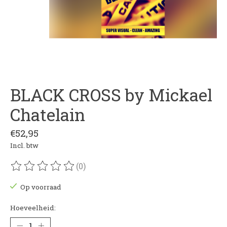
BLACK CROSS by Mickael
Chatelain
€52,95
Incl. btw
(0)
De beoordeling van dit product is
0
van de 5
Op voorraad
Hoeveelheid: