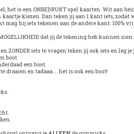
el, het is een ONBEDRUKT spel kaarten. Wit aan bei
n kaartje kiezen. Dan teken jij aan 1 kant iets, zoda
jkt mag hij iets tekenen aan de andere kant. 100% vrij
N MOGELIJKHEID dat jij de tekening heb kunnen zien
en ZONDER iets te vragen teken jij ook iets en leg j
en boot.
inderdaad een boot.
draaien en tadaaa.... het is ook een boot!
cks.
cht.
aken.
e shops) ontvang je
ALLEEN
de gimmicks.