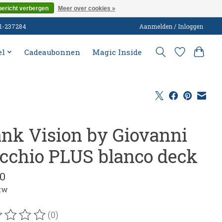
bericht verbergen
Meer over cookies »
51-237284
Aanmelden / Inloggen
el
Cadeaubonnen
Magic Inside
ank Vision by Giovanni
icchio PLUS blanco deck
50
btw
(0)
oordeling van dit product is
0
van de 5