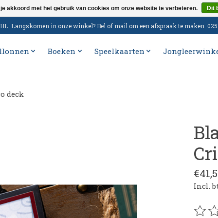
 je akkoord met het gebruik van cookies om onze website te verbeteren.
Dit 
n DHL. Langskomen in onze winkel? Bel of mail om een afspraak te maken. 02
llonnen
Boeken
Speelkaarten
Jongleerwink
co deck
Bl
Cr
€41,
Incl. 
De be