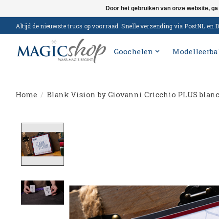
Door het gebruiken van onze website, ga
Altijd de nieuwste trucs op voorraad. Snelle verzending via PostNL e
Goochelen
Modelleerba
Home
/
Blank Vision by Giovanni Cricchio PLUS blan
Product image slideshow Items