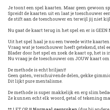
Je toont een spel kaarten. Maar geen gewoon sp
Spreidt de kaarten uit en laat je toeschouwer ee
de stift aan de toeschouwer en terwijl jij niet ki
Nu gaat de kaart terug in het spel en er is GEE
Uit het spel haal je nu een tweede witte kaarten 
Vraag wat je toeschouwer heeft getekend, stel e
Blader door het spel en zoek de kaart op, het is 
Nu vraag je de toeschouwer om JOUW kaart om te 
De methode is echt briljant!
Geen gaten, verschuivende delen, gekke gimmi
Dit lijkt pure mentalisme.
De methode is super makkelijk en erg slim beda
Ze kunnen echt elk woord, getal of tekening m
** LET OP !!!
Normaal gesproken
(dus bij ander