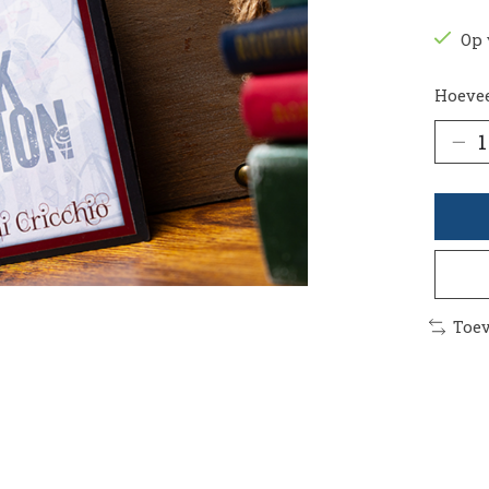
Op 
Hoevee
Toev