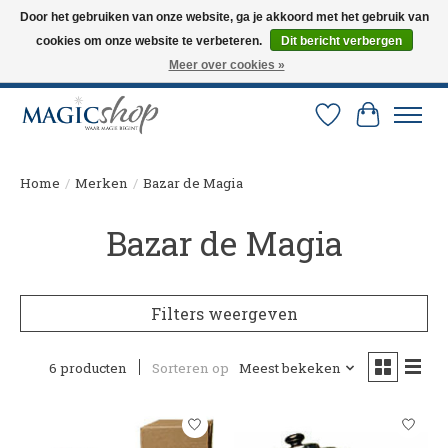
Door het gebruiken van onze website, ga je akkoord met het gebruik van
cookies om onze website te verbeteren.
Dit bericht verbergen
Altijd de nieuwste trucs op voorraad. Snelle verzending via PostNL en DHL.
Langskomen in onze winkel? Bel of mail om een afspraak te maken. 0251-
Meer over cookies »
237284
Verlanglijst
Winkelw
Home
/
Merken
/
Bazar de Magia
Bazar de Magia
Filters weergeven
6 producten
Sorteren op
Meest bekeken