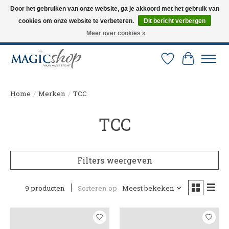
Door het gebruiken van onze website, ga je akkoord met het gebruik van
cookies om onze website te verbeteren.
Dit bericht verbergen
Altijd de nieuwste trucs op voorraad. Snelle verzending via PostNL en DHL.
Langskomen in onze winkel? Bel of mail om een afspraak te maken. 0251-
Meer over cookies »
237284
Verlanglijst
Winkelw
Home
/
Merken
/
TCC
TCC
Filters weergeven
9 producten
Sorteren op
Meest bekeken